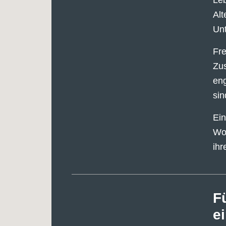
Alt
Unt
Fre
Zus
eng
sin
Ein
Woh
ihr
F
e