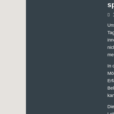
sp
Uns
Ta
inn
nic
meh
In 
Mög
Erf
Bel
kan
Die
Leb