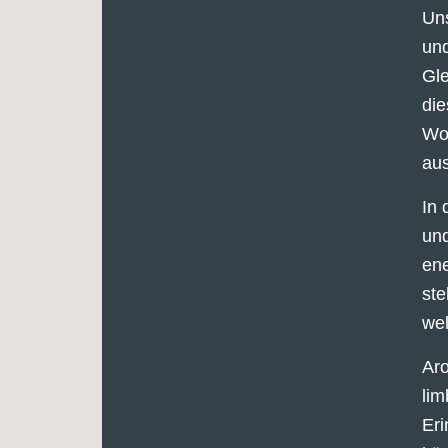
Uns
und
Gle
die
Woh
aus
In 
und
ene
st
wel
Aro
lim
Eri