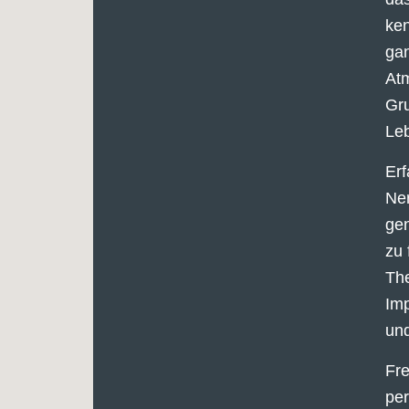
ke
gan
At
Gru
Le
Erf
Ner
gen
zu 
Th
Imp
und
Fre
per