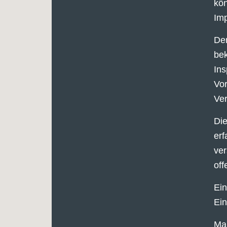
kön
Imp
De
bek
Ins
Vor
Ver
Die
erf
ver
off
Ein
Ei
Mar