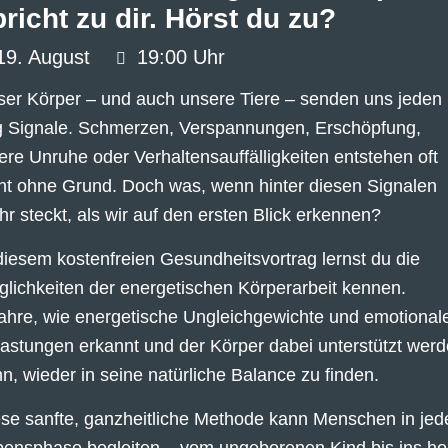
richt zu dir. Hörst du zu?
19.
August
19:00 Uhr
er Körper – und auch unsere Tiere – senden uns jeden
g Signale. Schmerzen, Verspannungen, Erschöpfung,
ere Unruhe oder Verhaltensauffälligkeiten entstehen oft
ht ohne Grund. Doch was, wenn hinter diesen Signalen
r steckt, als wir auf den ersten Blick erkennen?
diesem kostenfreien Gesundheitsvortrag lernst du die
lichkeiten der energetischen Körperarbeit kennen.
ahre, wie energetische Ungleichgewichte und emotional
astungen erkannt und der Körper dabei unterstützt wer
n, wieder in seine natürliche Balance zu finden.
se sanfte, ganzheitliche Methode kann Menschen in jed
ensphase begleiten – vom ungeborenen Kind bis ins h