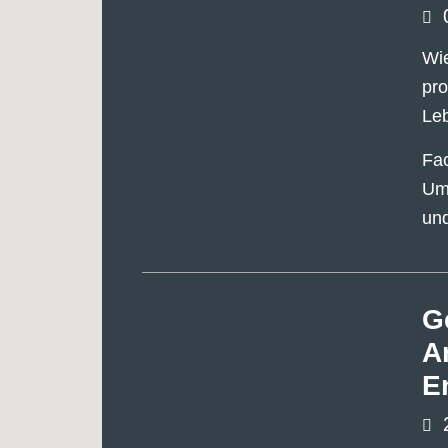
Wi
pro
Leb
Fac
Umw
un
G
A
E