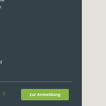
n
n
d
zur Anmeldung