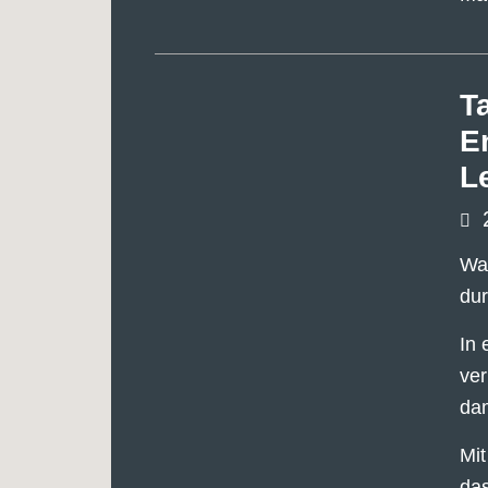
T
E
L
Wan
du
In 
ver
dam
Mit
das