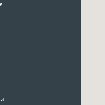
st
ät
,
tzt