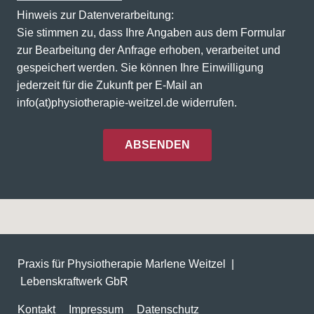
Cookie Laufzeit:
Hinweis zur Datenverarbeitung:
1 Jahr
Sie stimmen zu, dass Ihre Angaben aus dem Formular
zur Bearbeitung der Anfrage erhoben, verarbeitet und
gespeichert werden. Sie können Ihre Einwilligung
STATISTIK
jederzeit für die Zukunft per E-Mail an
Mit Hilfe dieser Cookies sind wir bemüht
info(at)physiotherapie-weitzel.de widerrufen.
unser Angebot für Sie noch attraktiver zu
gestalten. Mittels pseudonymisierter Daten
ABSENDEN
von Websitenutzern kann der Nutzerfluss
analysiert und beurteilt werden. Dies gibt uns
die Möglichkeit Werbe- und Websiteinhalte
zu optimieren.
Google Analytics
Praxis für Physiotherapie Marlene Weitzel |
Name:
_ga, _ga_#
Lebenskraftwerk GbR
Anbieter:
Kontakt
Impressum
Datenschutz