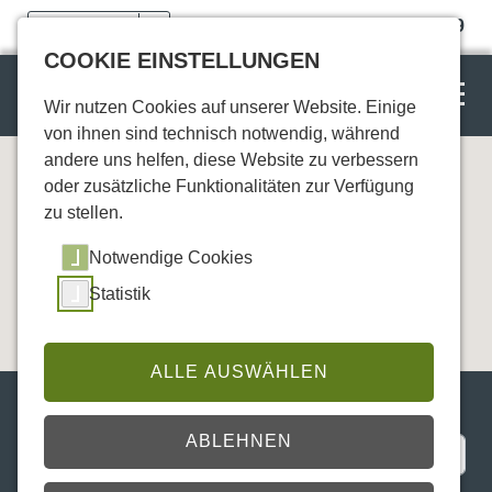
03774-24649
COOKIE EINSTELLUNGEN
MENU
Wir nutzen Cookies auf unserer Website. Einige
von ihnen sind technisch notwendig, während
andere uns helfen, diese Website zu verbessern
Frequenzen werden die
oder zusätzliche Funktionalitäten zur Verfügung
Medizin der Zukunft sein -
zu stellen.
Albert Einstein (kostenlos)
Notwendige Cookies
Statistik
13. November 2025,
19:00 Uhr
ALLE AUSWÄHLEN
Name, Vorname
*
ABLEHNEN