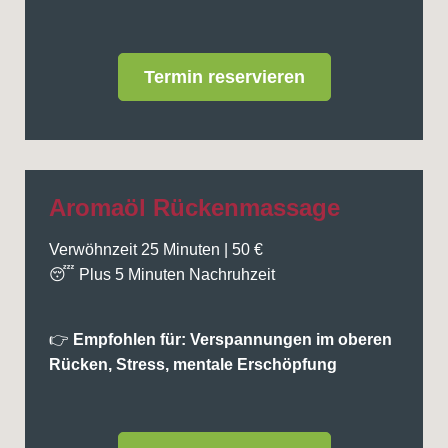
Termin reservieren
Aromaöl Rückenmassage
Verwöhnzeit 25 Minuten | 50 €
😴 Plus 5 Minuten Nachruhzeit
👉
Empfohlen für: Verspannungen im oberen
Rücken, Stress, mentale Erschöpfung