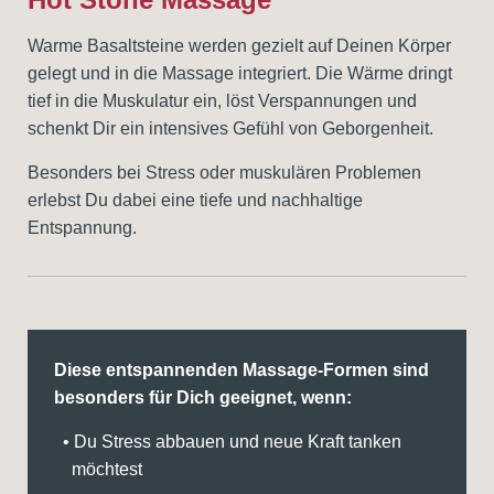
Warme Basaltsteine werden gezielt auf Deinen Körper
gelegt und in die Massage integriert. Die Wärme dringt
tief in die Muskulatur ein, löst Verspannungen und
schenkt Dir ein intensives Gefühl von Geborgenheit.
Besonders bei Stress oder muskulären Problemen
erlebst Du dabei eine tiefe und nachhaltige
Entspannung.
Diese entspannenden Massage-Formen sind
besonders für Dich geeignet, wenn:
Du Stress abbauen und neue Kraft tanken
möchtest