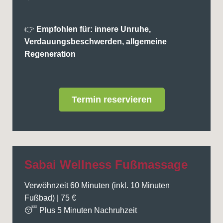
👉
Empfohlen für: innere Unruhe,
Verdauungsbeschwerden, allgemeine
Regeneration
Termin reservieren
Sabai Wellness Fußmassage
Verwöhnzeit 60 Minuten (inkl. 10 Minuten
Fußbad) | 75 €
😴 Plus 5 Minuten Nachruhzeit