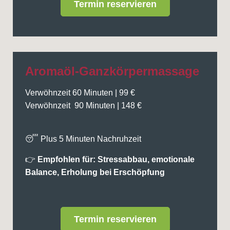
Termin reservieren
Aromaöl-Ganzkörpermassage
Verwöhnzeit 60 Minuten | 99 €
Verwöhnzeit 90 Minuten | 148 €
😴 Plus 5 Minuten Nachruhzeit
👉
Empfohlen für: Stressabbau, emotionale
Balance, Erholung bei Erschöpfung
Termin reservieren