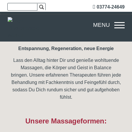
03774-24649
MENU
Wellness-Massagen
Entspannung, Regeneration, neue Energie
Lass den Alltag hinter Dir und genieße wohltuende
Massagen, die Körper und Geist in Balance
bringen.
Unsere erfahrenen Therapeuten führen jede
Behandlung mit Fachkenntnis und Feingefühl durch,
sodass Du Dich rundum sicher und gut aufgehoben
fühlst.
Unsere Massageformen: