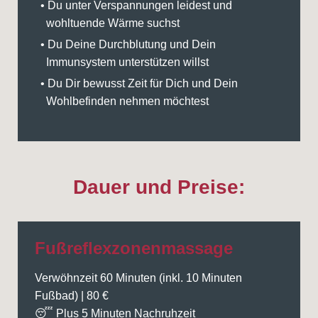
Du unter Verspannungen leidest und
wohltuende Wärme suchst
Du Deine Durchblutung und Dein
Immunsystem unterstützen willst
Du Dir bewusst Zeit für Dich und Dein
Wohlbefinden nehmen möchtest
Dauer und Preise:
Fußreflexzonenmassage
Verwöhnzeit 60 Minuten (inkl. 10 Minuten
Fußbad) | 80 €
😴 Plus 5 Minuten Nachruhzeit