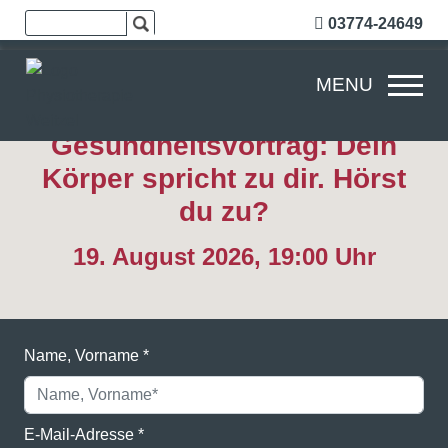
03774-24649
MENU
Gesundheitsvortrag: Dein
Körper spricht zu dir. Hörst
du zu?
19. August 2026,
19:00 Uhr
Name, Vorname
*
E-Mail-Adresse
*